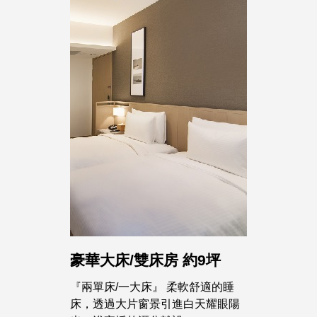
豪華大床/雙床房 約9坪
『兩單床/一大床』 柔軟舒適的睡
床，透過大片窗景引進白天耀眼陽