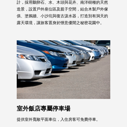
計，採用鵝卵石、水、木頭與花卉、南洋樹種的天然
造景，設置戶外座位區及親子空間，結合木製戶外傢
俱、塗鴉牆、小沙坑與復古汲水器，打造別有洞天的
露天環境，讓旅客置身於愜意優閒之秘密花園中。
室外飯店專屬停車場
提供室外寬敞平面車位，入住房客可免費停車。