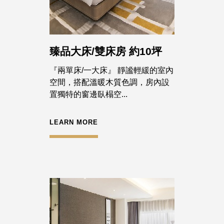
臻品大床/雙床房 約10坪
『兩單床/一大床』 靜謐輕緩的室內
空間，搭配溫暖木質色調，房內設
置獨特的窗邊臥榻空...
LEARN MORE