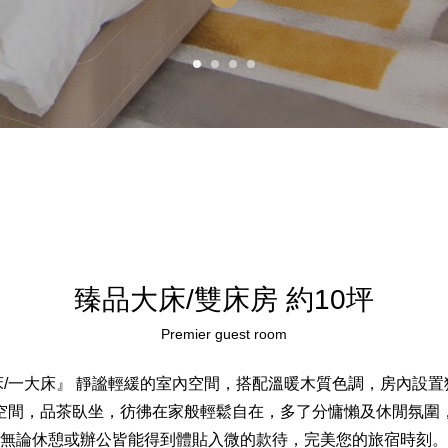
臻品大床/雙床房 約10坪
Premier guest room
床/一大床』 靜謐輕緩的室內空間，搭配溫暖木質色調，房內設置
空間，品茶臥坐，彷彿在家般輕鬆自在，多了分慵懶及休閒氛圍
無論休憩或辦公皆能得到體貼入微的款待，完美您的旅宿時刻。