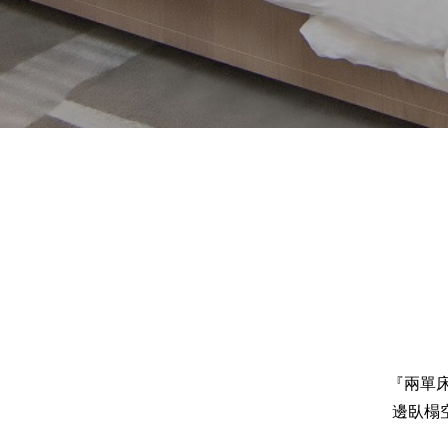
『兩單
邊臥榻