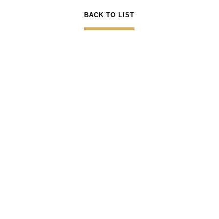
BACK TO LIST
Jan. 08. 2026
重要公告-防詐騙聲明(提醒自Booking.com訂
房住客)