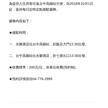
為提供入住房客往返台中高鐵站方便，自2018年10月1日
起，提供每日定時定點接駁服務。
服務內容如下：
★接駁時間：
一、永樂酒店往台中高鐵站，於飯店大門12:30出發。
最新消息
二、台中高鐵站往永樂酒店，於七號出口13:30出發。
住宿專案資訊
餐飲優惠訊息
新聞媒體報導
★收費標準：200元/位，依座位收費(預約制)。
★預約詳情請洽04-776-2999